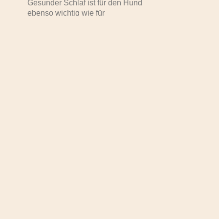
Gesunder Schlaf ist für den Hund
ebenso wichtig wie für
Mehr Erfahren
Labradoodle Pfoten auf
Reise
Die lang ersehnte Reisezeit ist
wieder angebrochen. Zig
Tausende zieht
Mehr Erfahren
Welpen: Tricks zur
Motivation
Welpen sind knuddelig und es
macht einfach Spaß, ihnen beim